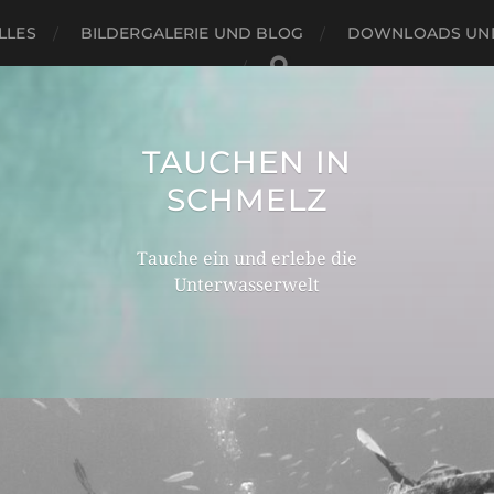
LLES
BILDERGALERIE UND BLOG
DOWNLOADS UND
TAUCHEN IN
SCHMELZ
Tauche ein und erlebe die
Unterwasserwelt