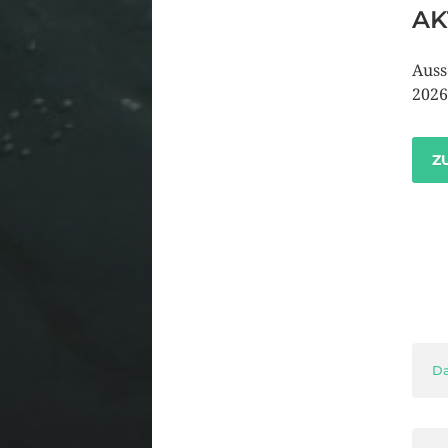
AK
Auss
2026
Z
Da